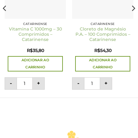
CATARINENSE
CATARINENSE
Vitamina C 1000mg – 30
Cloreto de Magnésio
Comprimidos –
P.A. – 100 Comprimidos –
Catarinense
Catarinense
R$
35,80
R$
54,30
ADICIONAR AO
ADICIONAR AO
CARRINHO
CARRINHO
se quantidade
 Romã e Gengibre 35ml – Uniflora quantidade
Vitamina C 1000mg - 30 Comprimidos - Catarinense q
Cloreto de Magnésio P.A
-
+
-
+