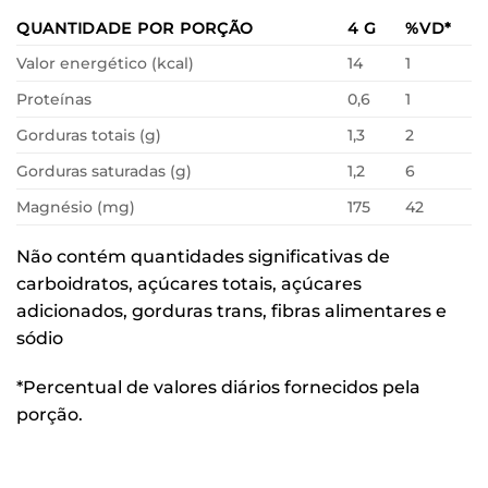
QUANTIDADE POR PORÇÃO
4 G
%VD*
Valor energético (kcal)
14
1
Proteínas
0,6
1
Gorduras totais (g)
1,3
2
Gorduras saturadas (g)
1,2
6
Magnésio (mg)
175
42
Não contém quantidades significativas de
carboidratos, açúcares totais, açúcares
adicionados, gorduras trans, fibras alimentares e
sódio
*Percentual de valores diários fornecidos pela
porção.