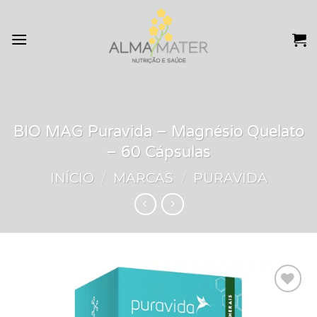
Skip
to
content
BIO MAG Puravida – Magnésio Quelato
– 60 Cápsulas
INÍCIO
/
MARCAS
/
PURAVIDA
Add to