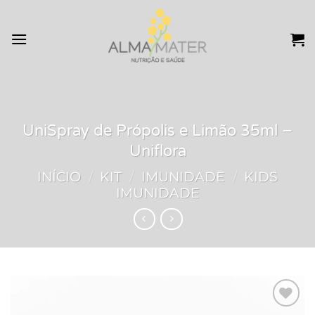
Skip
to
content
UniSpray de Própolis e Limão 35ml –
Uniflora
INÍCIO
/
KIT
/
IMUNIDADE
/
KIDS
IMUNIDADE