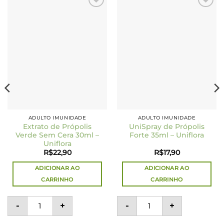
Add to
Add to
wishlist
wishlist
ADULTO IMUNIDADE
ADULTO IMUNIDADE
Extrato de Própolis
UniSpray de Própolis
Verde Sem Cera 30ml –
Forte 35ml – Uniflora
Uniflora
R$
22,90
R$
17,90
ADICIONAR AO
ADICIONAR AO
CARRINHO
CARRINHO
Extrato de Própolis Verde Sem Cera 30ml - Uniflora q
UniSpray de Própolis Fo
-
+
-
+