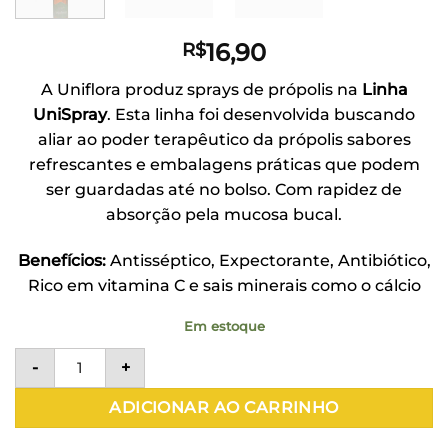
16,90
R$
A Uniflora produz sprays de própolis na
Linha
UniSpray
. Esta linha foi desenvolvida buscando
aliar ao poder terapêutico da própolis sabores
refrescantes e embalagens práticas que podem
ser guardadas até no bolso. Com rapidez de
absorção pela mucosa bucal.
Benefícios:
Antisséptico, Expectorante, Antibiótico,
Rico em vitamina C e sais minerais como o cálcio
Em estoque
UniSpray de Própolis e Limão 35ml - Uniflora quantida
-
+
ADICIONAR AO CARRINHO