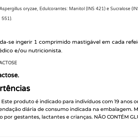
spergillus oryzae, Edulcorantes: Manitol (INS 421) e Sucralose (I
S 551).
-se ingerir 1 comprimido mastigável em cada refei
ico e/ou nutricionista.
LACTOSE
actose.
tências
.
Este produto é indicado para indivíduos com 19 anos 
ndação diária de consumo indicada na embalagem. Man
o por gestantes, lactantes e crianças. NÃO CONTÉM G