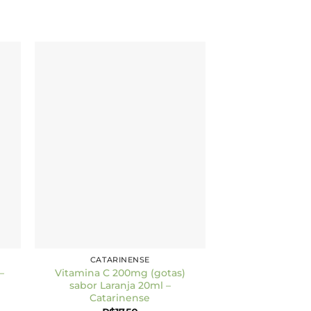
to
Add to
ist
wishlist
CATARINENSE
–
Vitamina C 200mg (gotas)
sabor Laranja 20ml –
Catarinense