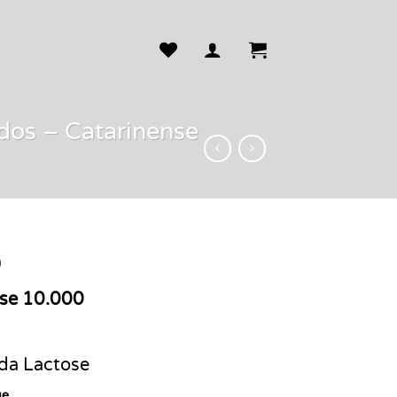
os – Catarinense
0
se 10.000
 da Lactose
ue