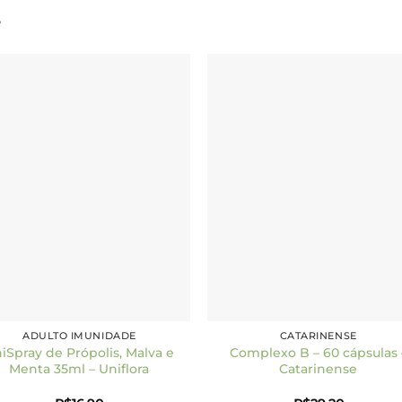
S
Add to
Add 
wishlist
wishl
ADULTO IMUNIDADE
CATARINENSE
iSpray de Própolis, Malva e
Complexo B – 60 cápsulas 
Menta 35ml – Uniflora
Catarinense