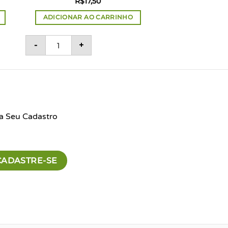
R$
17,50
ADICIONAR AO CARRINHO
de
s - Catarinense quantidade
Vitamina C 200mg (gotas) sabor Laranja 20ml - C
-
+
a Seu Cadastro
CADASTRE-SE