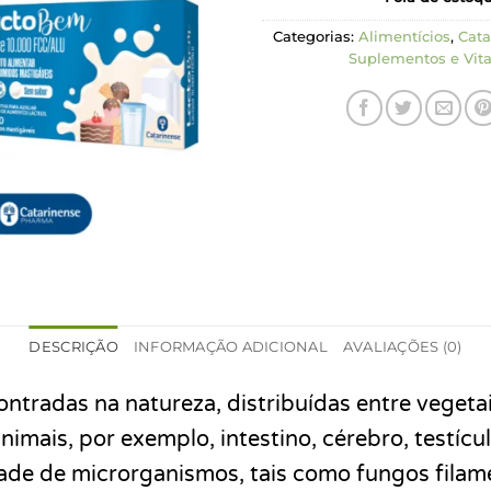
Categorias:
Alimentícios
,
Cata
Suplementos e Vit
DESCRIÇÃO
INFORMAÇÃO ADICIONAL
AVALIAÇÕES (0)
ontradas na natureza, distribuídas entre veget
imais, por exemplo, intestino, cérebro, testícu
de de microrganismos, tais como fungos filame