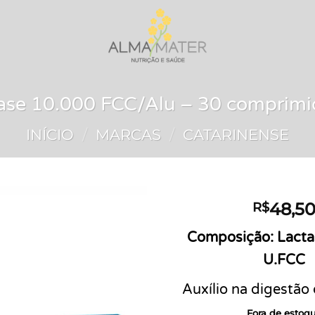
ase 10.000 FCC/Alu – 30 comprimid
INÍCIO
/
MARCAS
/
CATARINENSE
48,5
R$
Add to
Composição: Lacta
wishlist
U.FCC
Auxílio na digestão
Fora de estoq