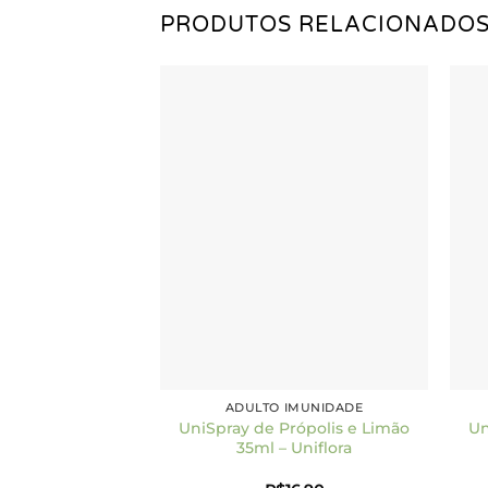
PRODUTOS RELACIONADO
Add to
Add to
wishlist
wishlist
INENSE
ADULTO IMUNIDADE
ais (Gotas) 2000
UniSpray de Própolis e Limão
Un
 Limão 10ml
35ml – Uniflora
inense