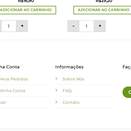
R$
16,90
R$
29,20
ADICIONAR AO CARRINHO
ADICIONAR AO CARRINHO
ade
 Uniflora quantidade
UniSpray de Própolis, Malva e Menta 35ml - Uniflora quantida
Complexo B - 60 cápsula
+
-
+
ha Conta
Informações
Faç
Meus Pedidos
Sobre Nós
Minha Conta
FAQ
Sair
Contato