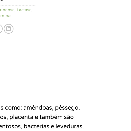
rinense
,
Lactase
,
aminas
ais como: amêndoas, pêssego,
los, placenta e também são
ntosos, bactérias e leveduras.