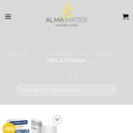
Skip
to
content
INÍCIO
/
SUPLEMENTOS E VITAMINAS
/
MELATONINA
FILTRAR
-15%
Add to
wishlist