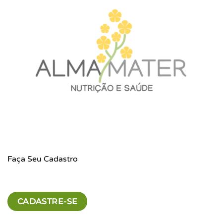
ser
escolhidas
na
página
do
produto
Faça Seu Cadastro
CADASTRE-SE