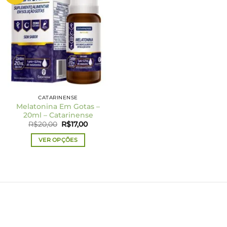
CATARINENSE
Melatonina Em Gotas –
20ml – Catarinense
O
O
R$
20,00
R$
17,00
preço
preço
original
atual
VER OPÇÕES
era:
é:
R$20,00.
R$17,00.
Este
produto
tem
várias
variantes.
As
opções
podem