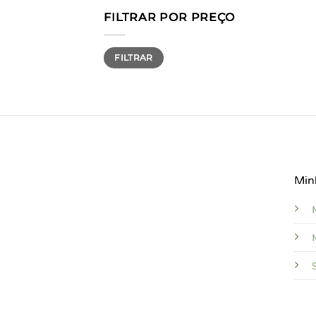
FILTRAR POR PREÇO
Preço
Preço
FILTRAR
mínimo
máximo
Min